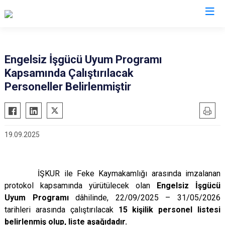
Adana
Engelsiz İşgücü Uyum Programı
Kapsamında Çalıştırılacak
Aladağ
Saimbeyli
Personeller Belirlenmiştir
Ceyhan
Seyhan
Feke
Tufanbeyli
İmamoğlu
Yumurtalık
19.09.2025
Karaisalı
Yüreğir
Karataş
Sarıçam
Kozan
Çukurova
İŞKUR ile Feke Kaymakamlığı arasında imzalanan
protokol kapsamında yürütülecek olan
Engelsiz İşgücü
Pozantı
Uyum Programı
dâhilinde, 22/09/2025 – 31/05/2026
tarihleri arasında çalıştırılacak
15 kişilik personel listesi
belirlenmiş olup, liste aşağıdadır.