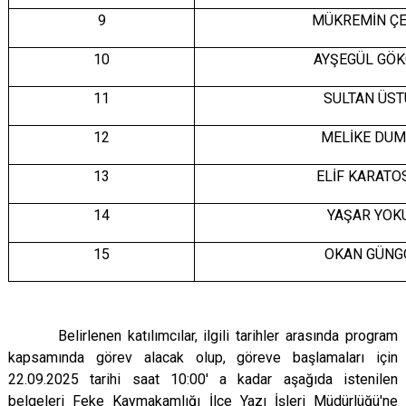
9
MÜKREMİN Ç
10
AYŞEGÜL GÖ
11
SULTAN ÜS
12
MELİKE DU
13
ELİF KARATO
14
YAŞAR YOK
15
OKAN GÜNG
Belirlenen katılımcılar, ilgili tarihler arasında program
kapsamında görev alacak olup, göreve başlamaları için
22.09.2025 tarihi saat 10:00' a kadar aşağıda istenilen
belgeleri Feke Kaymakamlığı İlçe Yazı İşleri Müdürlüğü'ne