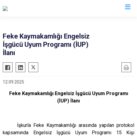
Adana
Feke Kaymakamlığı Engelsiz
İşgücü Uyum Programı (İUP)
Aladağ
Saimbeyli
İlanı
Ceyhan
Seyhan
Feke
Tufanbeyli
İmamoğlu
Yumurtalık
12.09.2025
Karaisalı
Yüreğir
Feke Kaymakamlığı Engelsiz İşgücü Uyum Programı
Karataş
Sarıçam
(İUP) İlanı
Kozan
Çukurova
Pozantı
İşkurla Feke Kaymakamlığı arasında yapılan protokol
kapsamında Engelsiz İşgücü Uyum Programı 15 Kişi