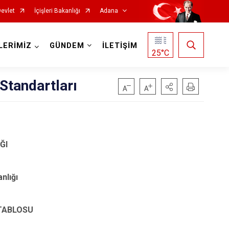
Devlet
İçişleri Bakanlığı
Adana
LERİMİZ
GÜNDEM
İLETİŞİM
25
°C
Standartları
ĞI
Saimbeyli
Seyhan
nlığı
Tufanbeyli
Yumurtalık
TABLOSU
Yüreğir