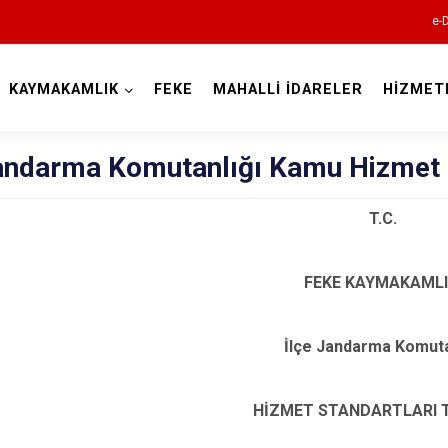
e-
KAYMAKAMLIK
FEKE
MAHALLİ İDARELER
HİZMET
Adana
Jandarma Komutanlığı Kamu Hizmet 
T.C.
FEKE KAYMAKAMLI
Aladağ
Ceyhan
İlçe Jandarma Komuta
Feke
İmamoğlu
HİZMET STANDARTLARI 
Karaisalı