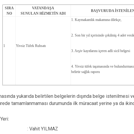
Karataş
SIRA
VATANDAŞA
BAŞVURUDA İSTENİLE
NO
SUNULAN HİZMETİN ADI
Kozan
1. Kaymakamlık makamına dilekçe,
Pozantı
2. Son bir yıl içerisinde çekilmiş 4 adet vesik
1
Yivsiz Tüfek Ruhsatı
3. Arşiv kayıtlarını içeren adli sicil belgesi
4. Yivsiz tüfek taşımasında ve bulundurması
belirtir sağlık raporu
asında yukarıda belirtilen belgelerin dışında belge istenilmesi v
sürede tamamlanmaması durumunda ilk müracaat yerine ya da ikin
Yeri:
:
Vahit YILMAZ