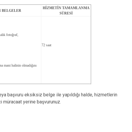
Sarıçam
HİZMETİN TAMAMLANMA
N BELGELER
SÜRESİ
Çukurova
alık fotoğraf,
72 saat
na mani halinin olmadığını
eya başvuru eksiksiz belge ile yapıldığı halde, hizmetlerin
ci müracaat yerine başvurunuz.