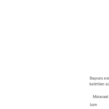
Başvuru esn
belirtilen 
Müracaat 
İsim