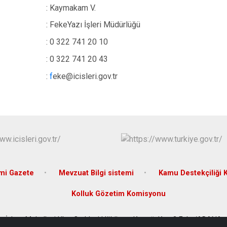
: Kaymakam V.
: FekeYazı İşleri Müdürlüğü
: 0 322 741 20 10
: 0 322 741 20 43
:
f
eke@icisleri.gov.tr
mi Gazete
Mevzuat Bilgi sistemi
Kamu Destekçiliği
Kolluk Gözetim Komisyonu
İslam Mahallesi Ulus Caddesi Hükümet Konağı Kat :3 Feke/ADANA