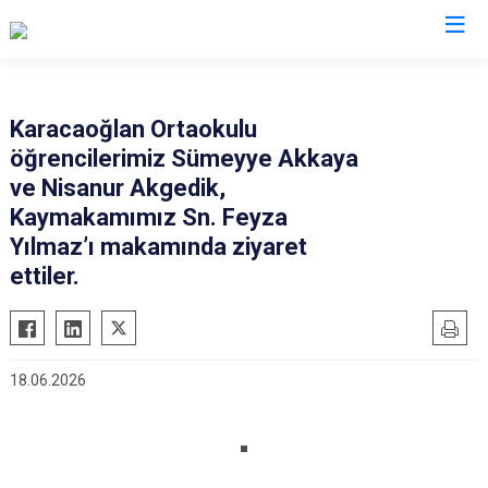
Adana
Karacaoğlan Ortaokulu
öğrencilerimiz Sümeyye Akkaya
Aladağ
Saimbeyli
ve Nisanur Akgedik,
Ceyhan
Seyhan
Kaymakamımız Sn. Feyza
Feke
Tufanbeyli
Yılmaz’ı makamında ziyaret
İmamoğlu
ettiler.
Yumurtalık
Karaisalı
Yüreğir
Karataş
Sarıçam
Kozan
Çukurova
18.06.2026
Pozantı