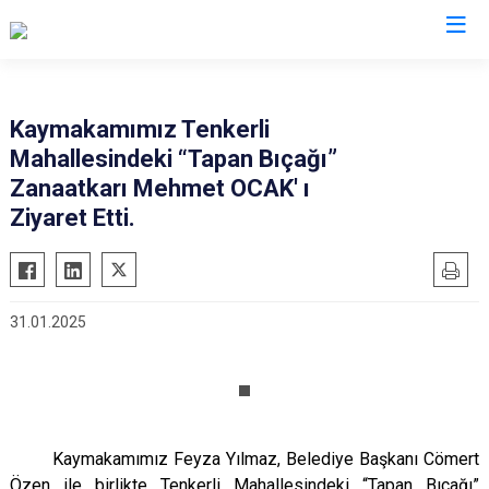
Adana
Kaymakamımız Tenkerli
Mahallesindeki “Tapan Bıçağı”
Aladağ
Saimbeyli
Zanaatkarı Mehmet OCAK' ı
Ceyhan
Seyhan
Ziyaret Etti.
Feke
Tufanbeyli
İmamoğlu
Yumurtalık
Karaisalı
Yüreğir
31.01.2025
Karataş
Sarıçam
Kozan
Çukurova
Pozantı
Kaymakamımız Feyza Yılmaz, Belediye Başkanı Cömert
Özen ile birlikte Tenkerli Mahallesindeki “Tapan Bıçağı”