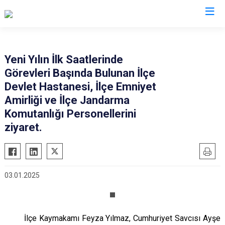
Adana
Yeni Yılın İlk Saatlerinde
Görevleri Başında Bulunan İlçe
Aladağ
Saimbeyli
Devlet Hastanesi, İlçe Emniyet
Ceyhan
Seyhan
Amirliği ve İlçe Jandarma
Feke
Tufanbeyli
Komutanlığı Personellerini
İmamoğlu
ziyaret.
Yumurtalık
Karaisalı
Yüreğir
Karataş
Sarıçam
Kozan
Çukurova
03.01.2025
Pozantı
İlçe Kaymakamı Feyza Yılmaz, Cumhuriyet Savcısı Ayşe